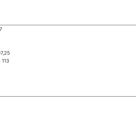
7
07,25
s 113