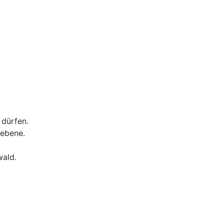
 dürfen.
sebene.
wald.