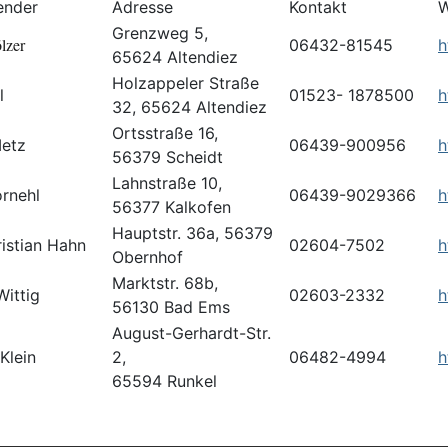
zender
Adresse
Kontakt
W
Grenzweg 5,
lzer
06432-81545
h
65624 Altendiez
Holzappeler Straße
l
01523- 1878500
h
32, 65624 Altendiez
Ortsstraße 16,
Metz
06439-900956
h
56379 Scheidt
Lahnstraße 10,
ornehl
06439-9029366
h
56377 Kalkofen
Hauptstr. 36a, 56379
istian Hahn
02604-7502
h
Obernhof
Marktstr. 68b,
Wittig
02603-2332
h
56130 Bad Ems
August-Gerhardt-Str.
Klein
2,
06482-4994
h
65594 Runkel