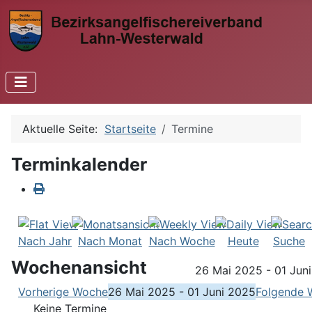
Aktuelle Seite:
Startseite
Termine
Terminkalender
Nach Jahr
Nach Monat
Nach Woche
Heute
Suche
Wochenansicht
26 Mai 2025 - 01 Jun
Vorherige Woche
26 Mai 2025 - 01 Juni 2025
Folgende 
Keine Termine