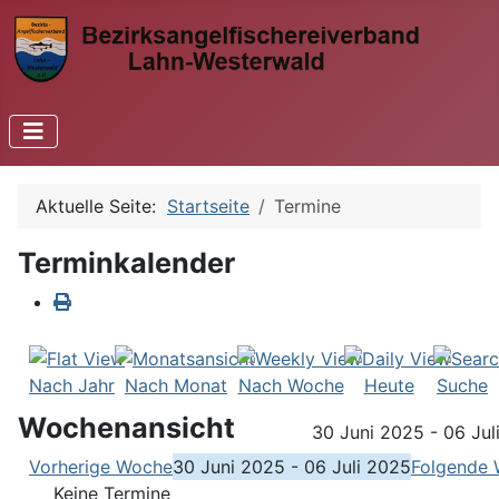
Aktuelle Seite:
Startseite
Termine
Terminkalender
Nach Jahr
Nach Monat
Nach Woche
Heute
Suche
Wochenansicht
30 Juni 2025 - 06 Jul
Vorherige Woche
30 Juni 2025 - 06 Juli 2025
Folgende
Keine Termine