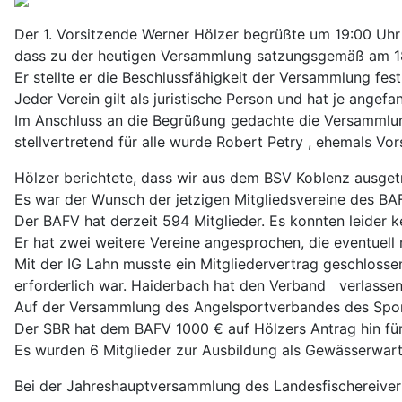
Der 1. Vorsitzende Werner Hölzer begrüßte um 19:00 Uhr d
dass zu der heutigen Versammlung satzungsgemäß am 18
Er stellte er die Beschlussfähigkeit der Versammlung fe
Jeder Verein gilt als juristische Person und hat je ange
Im Anschluss an die Begrüßung gedachte die Versammlun
stellvertretend für alle wurde Robert Petry , ehemals V
Hölzer berichtete, dass wir aus dem BSV Koblenz ausget
Es war der Wunsch der jetzigen Mitgliedsvereine des BA
Der BAFV hat derzeit 594 Mitglieder. Es konnten leider
Er hat zwei weitere Vereine angesprochen, die eventuell n
Mit der IG Lahn musste ein Mitgliedervertrag geschlosse
erforderlich war. Haiderbach hat den Verband verlassen
Auf der Versammlung des Angelsportverbandes des Sport
Der SBR hat dem BAFV 1000 € auf Hölzers Antrag hin für
Es wurden 6 Mitglieder zur Ausbildung als Gewässerwart
Bei der Jahreshauptversammlung des Landesfischereiver