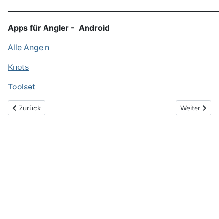
_____________________________________________________________
Apps für Angler - Android
Alle Angeln
Knots
Toolset
Vorheriger Beitrag: Bezirksangeln in Kalkofen
Nächster Be
Zurück
Weiter