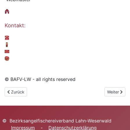
Kontakt:
© BAFV-LW - all rights reserved
Vorheriger Beitrag: Datenschutzerklärung
Nächster Be
Zurück
Weiter
© Bezirksangelfischereiverband Lahn-Weserwald
Impressum
-
Datenschutzerklärung