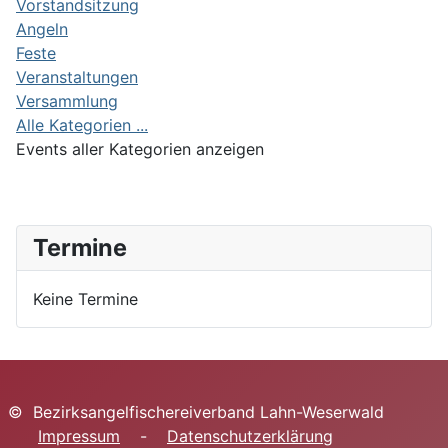
Limite der Paginierungsliste
Vorstandsitzung
Angeln
Feste
Veranstaltungen
Versammlung
Alle Kategorien ...
Events aller Kategorien anzeigen
Termine
Keine Termine
© Bezirksangelfischereiverband Lahn-Weserwald
Impressum
-
Datenschutzerklärung