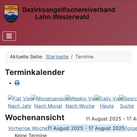
Aktuelle Seite:
Startseite
Termine
Terminkalender
Nach Jahr
Nach Monat
Nach Woche
Heute
Suche
Wochenansicht
11 August 2025 - 17 
Vorherige Woche
11 August 2025 - 17 August 2025
Folg
Keine Termine