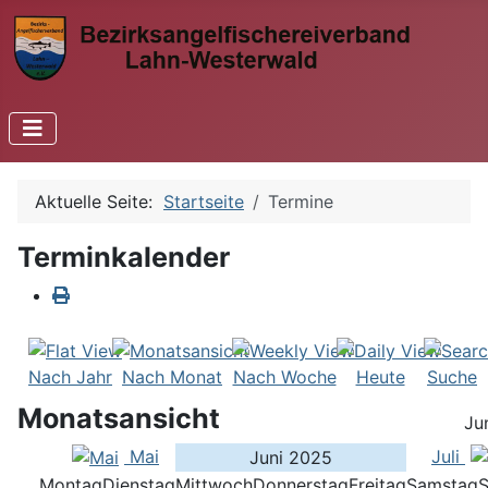
Aktuelle Seite:
Startseite
Termine
Terminkalender
Nach Jahr
Nach Monat
Nach Woche
Heute
Suche
Monatsansicht
Ju
Mai
Juli
Juni 2025
Montag
Dienstag
Mittwoch
Donnerstag
Freitag
Samstag
S